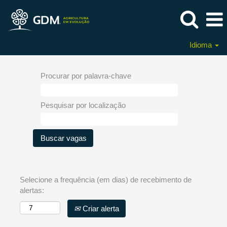
Idioma
Procurar por palavra-chave
Pesquisar por localização
Selecione a frequência (em dias) de recebimento de
alertas:
Criar alerta